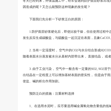
冬天已经到来，外保温施工中，经常会遇到防护面层砂浆出现
因造成的呢？又怎么能预防这种现象的发生呢？
下面我们先分析一下砂浆泛白的原因：
1.防护面层砂浆硬化后，即使比较干燥，但在使用过程中总会受
发生反应生成碳酸盐，与硫酸盐一起沉淀在表面，且象CaCO3
2. 当有一定湿度时， 空气中的CO2与水分结合形成H2CO3,H2
随着表面水分蒸发被水分从基材内部带出来， 直接结晶， 或者再
3. 由于工业污染， 空气中一般含有一定量的SO2, SO
出结晶在一定程度上可以增加基材表面的密实性， 但是由于雨
使盐、碱的析出作用加剧。
预防泛白的措施：注重材料选择
1、在选用水泥时， 应尽量选用碱金属氧化物含量低的低