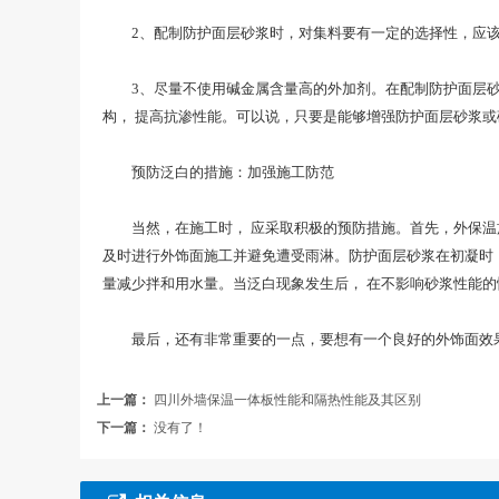
2、配制防护面层砂浆时，对集料要有一定的选择性，应该
3、尽量不使用碱金属含量高的外加剂。在配制防护面层砂浆或
构， 提高抗渗性能。可以说，只要是能够增强防护面层砂浆
预防泛白的措施：加强施工防范
当然，在施工时， 应采取积极的预防措施。首先，外保温施
及时进行外饰面施工并避免遭受雨淋。防护面层砂浆在初凝时，
量减少拌和用水量。当泛白现象发生后， 在不影响砂浆性能的
最后，还有非常重要的一点，要想有一个良好的外饰面效果
上一篇：
四川外墙保温一体板性能和隔热性能及其区别
下一篇：
没有了！