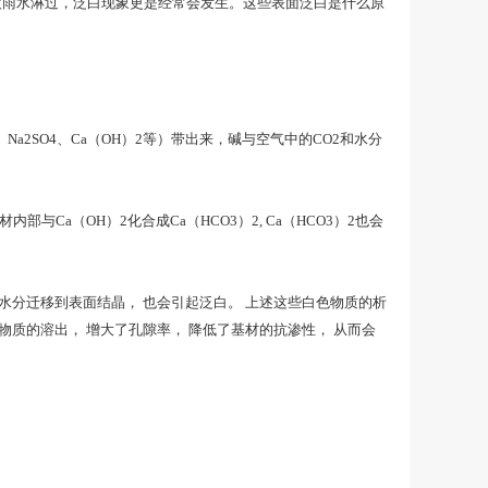
被雨水淋过，泛白现象更是经常会发生。这些表面泛白是什么原
2SO4、Ca（OH）2等）带出来，碱与空气中的CO2和水分
内部与Ca（OH）2化合成Ca（HCO3）2, Ca（HCO3）2也会
着水分迁移到表面结晶， 也会引起泛白。 上述这些白色物质的析
质的溶出， 增大了孔隙率， 降低了基材的抗渗性， 从而会