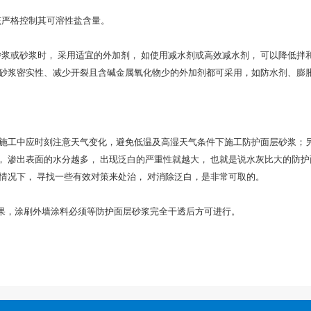
严格控制其可溶性盐含量。
砂浆时， 采用适宜的外加剂， 如使用减水剂或高效减水剂， 可以降低拌和
或砂浆密实性、减少开裂且含碱金属氧化物少的外加剂都可采用，如防水剂、膨
工中应时刻注意天气变化，避免低温及高湿天气条件下施工防护面层砂浆；
 渗出表面的水分越多， 出现泛白的严重性就越大， 也就是说水灰比大的防护面
情况下， 寻找一些有效对策来处治， 对消除泛白，是非常可取的。
，涂刷外墙涂料必须等防护面层砂浆完全干透后方可进行。