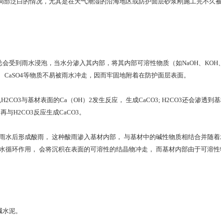
局部泛白的情况，尤其是在天气潮湿的沿海地区或防护面层砂浆刚施工完不久
到雨水浸泡，当水分渗入其内部，将其内部可溶性物质（如NaOH、KOH、Na
、CaSO4等物质不易被雨水冲走，因而牢固地附着在防护面层表面。
CO3与基材表面的Ca（OH）2发生反应， 生成CaCO3; H2CO3还会渗透到基材
与H2CO3反应生成CaCO3。
2溶于雨水后形成酸雨， 这种酸雨渗入基材内部， 与基材中的碱性物质相结合并随
水循环作用， 会将沉积在表面的可溶性的结晶物冲走， 而基材内部由于可溶性物
碱水泥。