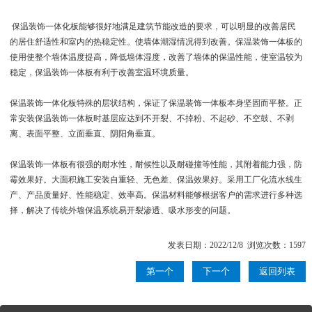
保温装饰一体化板能够很好地满足建筑节能改造的要求，可以明显的改善居民
的居住舒适性和室内的热稳定性。使墙体潮湿情况得到改善。保温装饰一体板的
使用使整个墙体温度提高，降低墙体湿度，改善了墙体的保温性能，使室温较为
稳定，保温装饰一体板有利于改善室温环境质量。
保温装饰一体化板特殊的层状结构，保证了保温装饰一体板本身坚固而平整。正
常安装保温装饰一体板时基层应达到不开裂、不掉粉、不起砂、不空鼓、不剥
离、表面平整、立面垂直、阴阳角垂直。
保温装饰一体板有很强的耐水性，耐候性以及耐碰撞等性能，其附着能力强，防
霉效果好。大面积施工安装自重轻、无色差、保温效果好。采用工厂化流水线生
产、产品质量好、性能稳定、效率高。保温材料能够根据客户的需求进行多种选
择，解决了传统外墙保温系统易开裂渗透、吸水形变的问题。
发表日期：2022/12/8 浏览次数：1597
第一个
下一个
返回列表